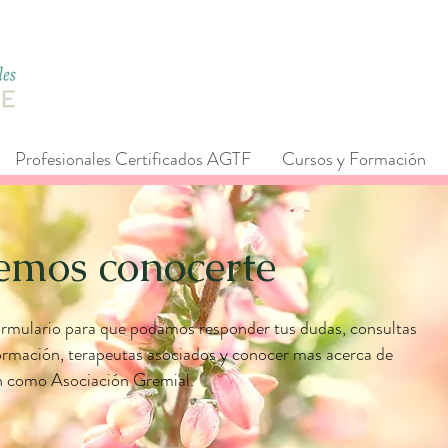
Profesionales Certificados AGTF
Cursos y Formación
emos conocerte
rmulario para que podamos responder tus dudas, consultas
ormación, terapeutas asociados y conocer mas acerca de
n como Asociación Gremial.