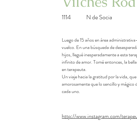
Vilches Rod
1114
N de Socia
Luego de 15 años en área administrativa-
vuelco. En una búsqueda de desesperada
hijos, llegué inesperadamente a esta ter
infinito de amor. Tomé entonces, la bella
en terapeuta.
Un viaje hacia la gratitud por la vida, qu
amorosamente que lo sencillo y mágico 
cada uno.
http://www.instagram.com/terapeut