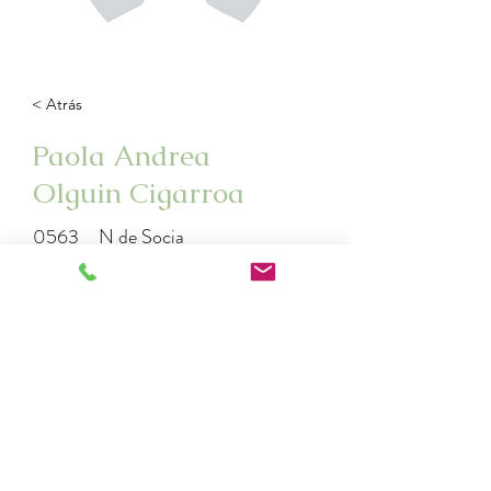
< Atrás
Paola Andrea
Olguin Cigarroa
0563
N de Socia
polguin_cigarroa@hotmail.com
+5695383304