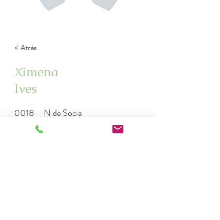
< Atrás
Ximena
Ives
0018
N de Socia
xives@yahoo.es
9-2383549
cas
7274454