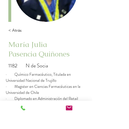
< Atrás
María Julia
Pasencia Quiñones
1182
N de Socia
·         
Químico Farmacéutico, Titulada en 
Universidad Nacional de Trujillo 
·         Magister en Ciencias Farmacéuticas en la 
Universidad de Chile
·         Diplomado en Administración del Retail 
Farmacéutico en la Universidad del Mar de 
Valparaíso, Chile
·         Terapeuta Floral certificada por la AGTF 
Chile Registro 1182