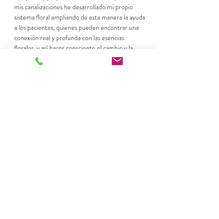
mis canalizaciones he desarrollado mi propio 
sistema floral ampliando de esta manera la ayuda 
a los pacientes, quienes pueden encontrar una 
conexión real y profunda con las esencias 
florales, y así hacer consciente el cambio y la 
transformación en sus vidas
http://www.instagram.com/esenciaslafl
ordelsur
http://esenciaslaflordelsur
jessicaojedap@hotmail.com
+56961218386
Los Lagos