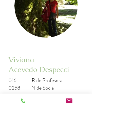
Viviana
Acevedo Despecci
016
R de Profesora
0258
N de Socia
vivi.acevedodespecci@gmail.com