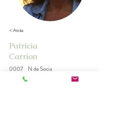
< Atrás
Patricia
Carrion
0007
N de Socia
patriciacarriont@gmail.com
993324079
222067926