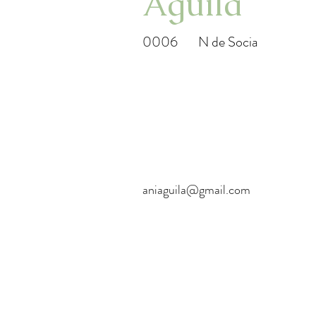
Aguila
0006
N de Socia
aniaguila@gmail.com