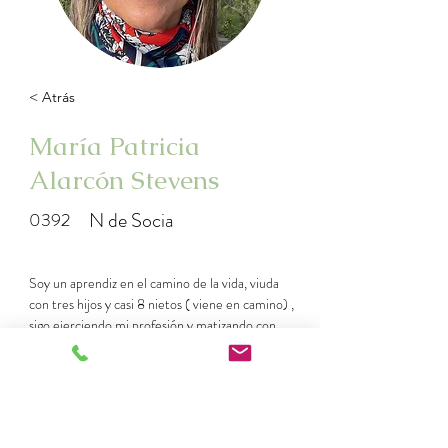
< Atrás
María Patricia
Alarcón Stevens
N de Socia
0392
Soy un aprendiz en el camino de la vida, viuda 
con tres hijos y casi 8 nietos ( viene en camino) , 
sigo ejerciendo mi profesión y matizando con 
terapia floral evolutiva en algunos de mis 
pacientes o bien referidos por sicóloga en donde 
trabajo.