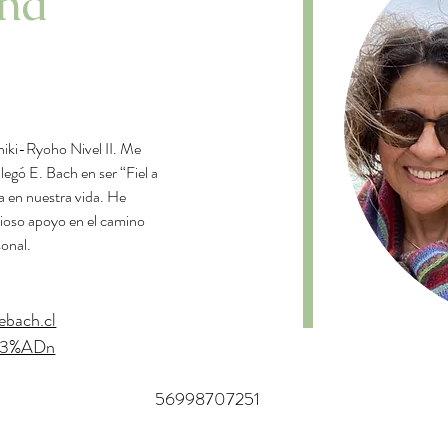
na
hiki-Ryoho Nivel II. Me 
egó E. Bach en ser “Fiel a 
ia en nuestra vida. He 
lioso apoyo en el camino 
onal.
ebach.cl
%C3%ADn
56998707251