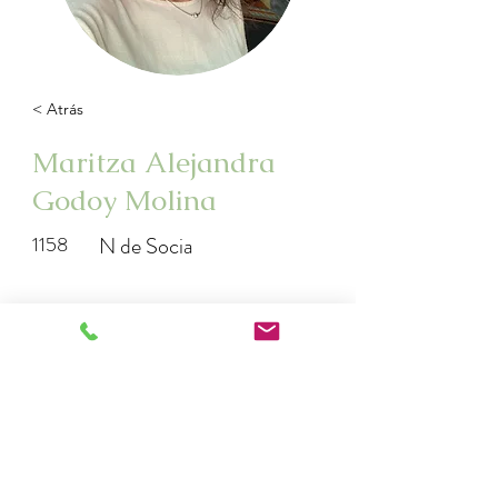
< Atrás
Maritza Alejandra
Godoy Molina
1158
N de Socia
http://www.instagram.com/jardindebac
h.cl
maritzagodoy712@gmail.com
jardindebach.cl@gmail.com
+56998707251