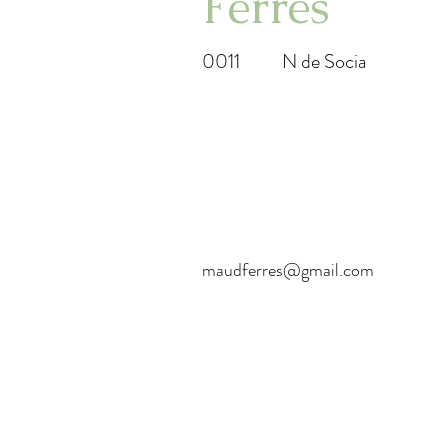
Ferres
0011
N de Socia
maudferres@gmail.com