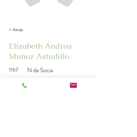
< Atrás
Elizabeth Andrea
Muñoz Astudillo
1167
N de Socia
elizabethmunoz.to@gmail.com
56991585712