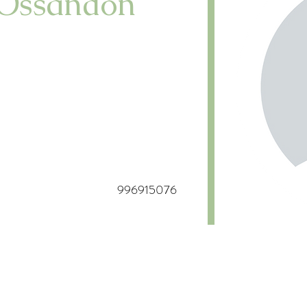
 Ossandón
996915076