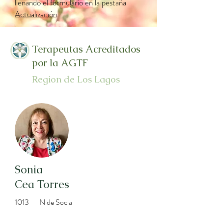
llenando el formulario en la pestaña
Actualización
.
Terapeutas Acreditados
por la AGTF
Region de Los Lagos
Sonia
Cea Torres
1013
N de Socia