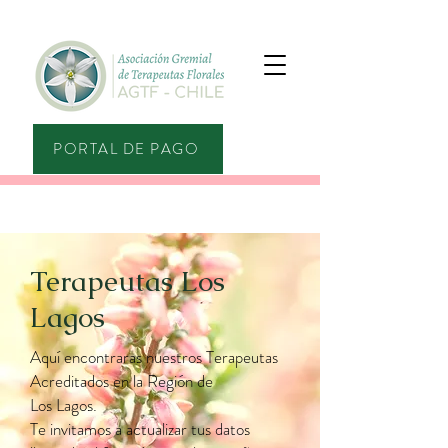
PORTAL DE PAGO
Terapeutas Los
Lagos
Aquí encontraras nuestros Terapeutas
Acreditados en la Región de
Los Lagos.
Te invitamos a actualizar tus datos