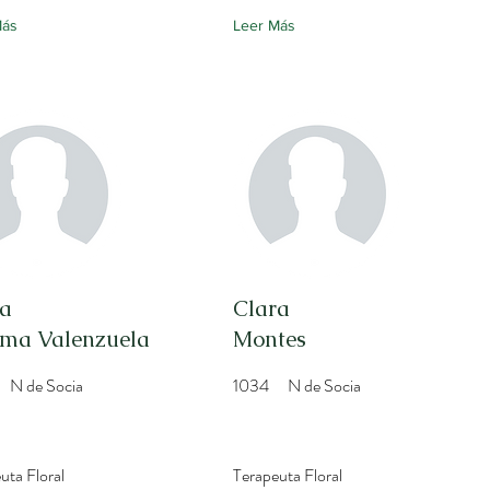
Más
Leer Más
la
Clara
ama Valenzuela
Montes
N de Socia
1034
N de Socia
uta Floral
Terapeuta Floral