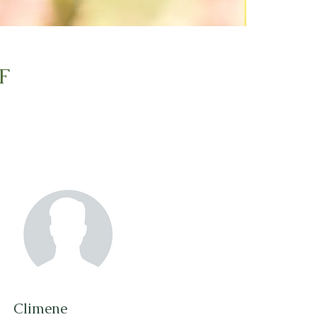
F
Climene