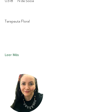
0318
N de Socia
Terapeuta Floral
Leer Más