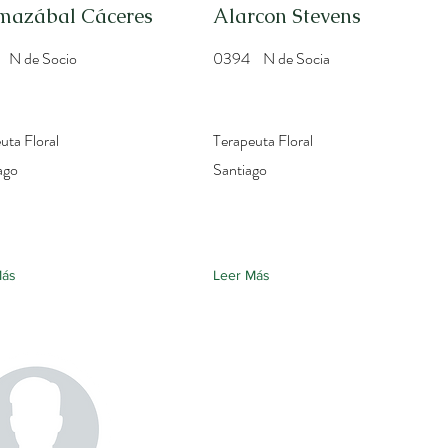
mazábal Cáceres
Alarcon Stevens
N de Socio
0394
N de Socia
uta Floral
Terapeuta Floral
ago
Santiago
Más
Leer Más