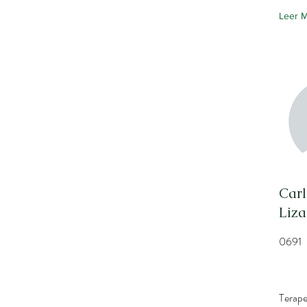
Leer 
Car
Liz
0691
Terape