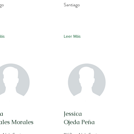
go
Santiago
Más
Leer Más
da
Jessica
les Morales
Ojeda Peña