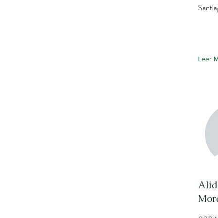
Santia
Leer 
Ali
Mora