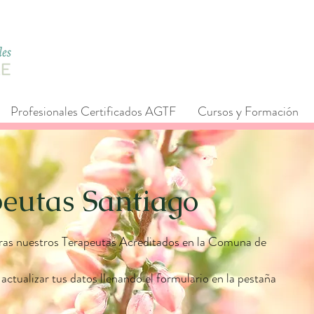
Profesionales Certificados AGTF
Cursos y Formación
peutas
Santiago
ras nuestros Terapeutas Acreditados en la Comuna de
 actualizar tus datos llenando el formulario en la pestaña