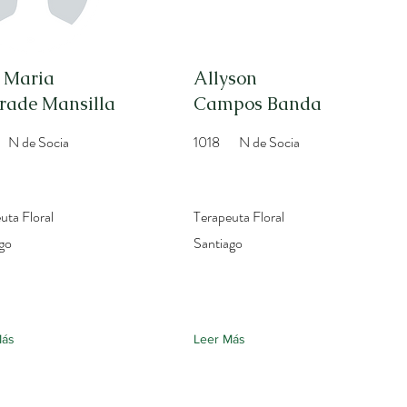
 Maria
Allyson
rade Mansilla
Campos Banda
N de Socia
1018
N de Socia
uta Floral
Terapeuta Floral
go
Santiago
Más
Leer Más