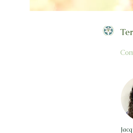
Te
Com
Jacq