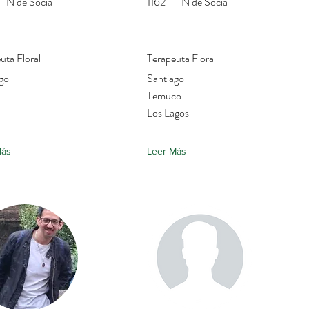
N de Socia
1162
N de Socia
uta Floral
Terapeuta Floral
go
Santiago
Temuco
Los Lagos
Más
Leer Más