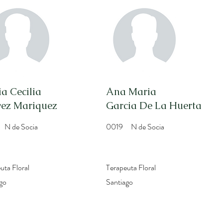
a Cecilia
Ana Maria
vez Mariquez
Garcia De La Huerta
N de Socia
0019
N de Socia
uta Floral
Terapeuta Floral
go
Santiago